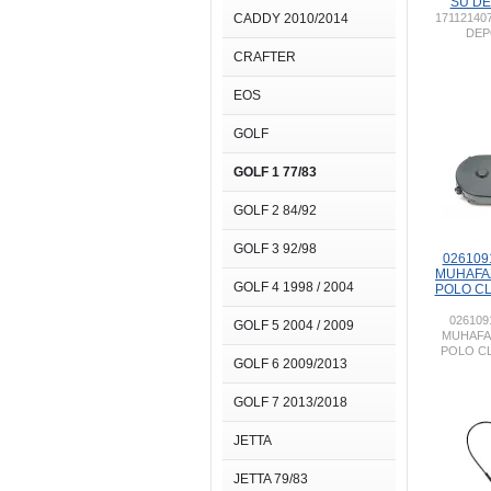
SU DE
CADDY 2010/2014
17112140
DEP
CRAFTER
EOS
GOLF
GOLF 1 77/83
GOLF 2 84/92
GOLF 3 92/98
026109
MUHAFA
GOLF 4 1998 / 2004
POLO CL
026109
GOLF 5 2004 / 2009
MUHAFA
POLO CL
GOLF 6 2009/2013
GOLF 7 2013/2018
JETTA
JETTA 79/83