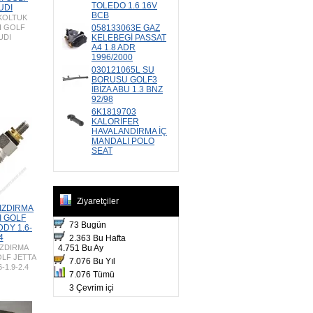
TOLEDO 1.6 16V
UDI
BCB
 KOLTUK
SI GOLF
058133063E GAZ
UDI
KELEBEGİ PASSAT
A4 1.8 ADR
1996/2000
030121065L SU
BORUSU GOLF3
İBİZA ABU 1.3 BNZ
92/98
6K1819703
KALORİFER
HAVALANDIRMA İÇ
MANDALI POLO
SEAT
Ziyaretçiler
IZDIRMA
I GOLF
73 Bugün
DDY 1.6-
4
2.363 Bu Hafta
IZDIRMA
4.751 Bu Ay
OLF JETTA
7.076 Bu Yıl
-1.9-2.4
7.076 Tümü
3 Çevrim içi