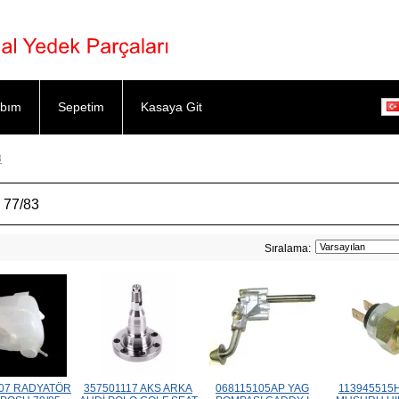
bım
Sepetim
Kasaya Git
3
 77/83
Sıralama:
407 RADYATÖR
357501117 AKS ARKA
068115105AP YAG
113945515