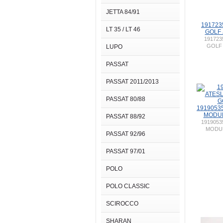
JETTA 84/91
191723
LT 35 / LT 46
GOLF 
191723
GOLF 
LUPO
PASSAT
PASSAT 2011/2013
PASSAT 80/88
1919053
MODUL
PASSAT 88/92
1919053
MODUL
PASSAT 92/96
PASSAT 97/01
POLO
POLO CLASSIC
SCIROCCO
SHARAN