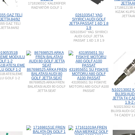
JETTA A
171819031C KALERİFER
RADYATÖR GOLF 1
171881213B
KIZAK KLIP
555 GAZ TELİ
026103547 YAG
JETTA A
JETTA 84/92
SIYIRICI AUDI GOLF
JETTA PASSAT 1.6D 1.8
555 GAZ TELİ
1.9
JETTA 84/92
026103547 YAG SIYIRICI
AUDI GOLF JETTA
PASSAT 1.6D 1.8 1.9
51B ATESLEME
U GOLF 1-2
867698525 ARKA FREN
431955651 SU FISKIYE
BALATASI AUDI 80
MOTORU A80 GOLF
51B ATESLEME
GOLF JETTA SEAT
A100 PASSAT
U GOLF 1-2
867698525 ARKA FREN
431955651 SU FISKIYE
BALATASI AUDI 80 GOLF
MOTORU A80 GOLF A100
N10213002 K
JETTA SEAT
PASSAT
BUJISI AUD
JETTA T4 CA
1.9-2.
N10213002 K
BUJISI AUDI G
T4 CADDY 1.6