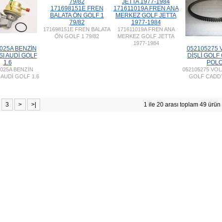
171698151E FREN
171611019A FREN ANA
BALATA ÖN GOLF 1
MERKEZ GOLF JETTA
79/82
1977-1984
171698151E FREN BALATA
171611019A FREN ANA
ÖN GOLF 1 79/82
MERKEZ GOLF JETTA
1977-1984
025A BENZİN
052105275 
I AUDİ GOLF
DİŞLİ GOLF
1.6
POL
025A BENZİN
052105275 VOL
AUDİ GOLF 1.6
GOLF CADD
3
>
>|
1 ile 20 arası toplam 49 ürün