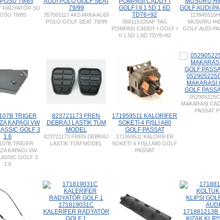
POSU 79/85
AUDİ POLO GOLF SEAT
POMPASI CADDY I
MUSURU HI
79/99
GOLF I II 1,5D 1,6D
GOLF AUDI PA
7 RADYATÖR SU
TD76>92
OSU 79/85
357501117 AKS ARKA AUDİ
113945515
POLO GOLF SEAT 79/99
068115105AP YAG
MUSURU HI
POMPASI CADDY I GOLF I
GOLF AUDI PA
II 1,5D 1,6D TD76>92
052905225C
MAKARASI
GOLF PASSA
052905225C
MAKARASI CA
PASSAT 
107B TRIGER
823721173 FREN
171959511 KALORİFER
ZA KAPAGI VW
DEBRAJ LASTİK TÜM
SOKETİ 4 FİŞLİ A80
ASSIC GOLF 3
MODEL
GOLF PASSAT
1.6
823721173 FREN DEBRAJ
171959511 KALORİFER
107B TRIGER
LASTİK TÜM MODEL
SOKETİ 4 FİŞLİ A80 GOLF
ZA KAPAGI VW
PASSAT
ASSIC GOLF 3
1.6
171819031C
KALERİFER RADYATÖR
171881213B
GOLF 1
KIZAK KLIP