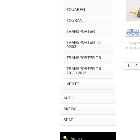
TOUAREG
TOURAN
026127
TRANSPORTER
POMPAS
TRANSPORTER T.4
026127
92/03
POMPASI 
TRANSPORTER T.5
1
2
TRANSPORTER T.6
2011 / 2015
VENTO
AUDI
SKODA
SEAT
Arama