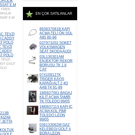
DROLIK
SSAT E.M
H FREN
DROLIK
EN ÇOK SATILANLAR
SSAT E.M
893837081B KAPI
AÇMA TELİ ÖN SOL
A80 86-96
037973202 SOKET
 TEVZI
VOLKSWAGEN
 CADDY
SEAT SKODA AUDI
T POLO
03L130301AM
 TEVZI
ENJEKTÖR REKOR
DDY GOLF
BORUSU TK 1.6
POLO
CAY
074109127K
TRİGER KAYIŞ
KAPAĞI ALT 2,4D
AAB T4 91-99
1M5827561 BAGAJ
KİLİT AÇMA TAMİR
TK TOLEDO 99/05
1M0837113 KAPI İÇ
AÇMA KOL PİMİ
TOLEDO LEON
99/05
036133062M GAZ
KELEBEGI GOLF 4
 KOLTUK
BORA LEON
SI GOLF