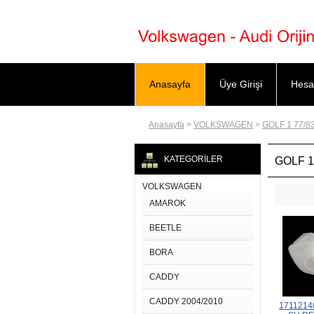
Anasayfa
Üye Girişi
Hesa
Anasayfa
>
VOLKSWAGEN
>
GOLF 1 77/8
KATEGORİLER
GOLF 1
VOLKSWAGEN
AMAROK
BEETLE
BORA
CADDY
CADDY 2004/2010
171121