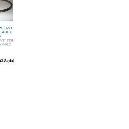
VOLANT
 CADDY
O
ANT DİŞLİ
Y POLO
 (3 Sayfa)