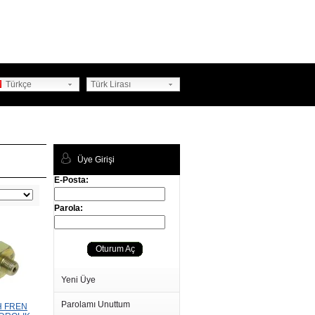
Türkçe
Türk Lirası
Üye Girişi
E-Posta:
Parola:
Oturum Aç
Yeni Üye
Parolamı Unuttum
H FREN