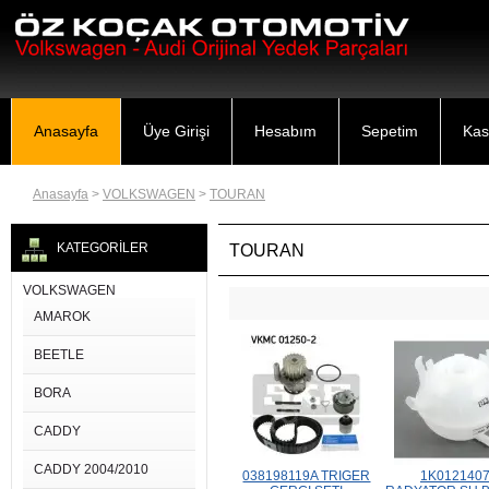
Anasayfa
Üye Girişi
Hesabım
Sepetim
Kas
Anasayfa
>
VOLKSWAGEN
>
TOURAN
KATEGORİLER
TOURAN
VOLKSWAGEN
AMAROK
BEETLE
BORA
CADDY
CADDY 2004/2010
038198119A TRIGER
1K012140