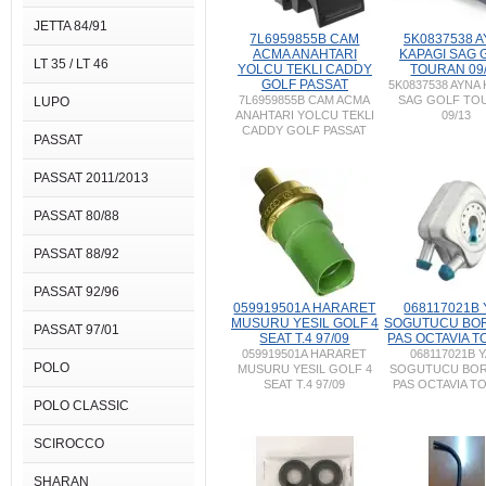
JETTA 84/91
7L6959855B CAM
5K0837538 
ACMA ANAHTARI
KAPAGI SAG 
LT 35 / LT 46
YOLCU TEKLI CADDY
TOURAN 09
GOLF PASSAT
5K0837538 AYNA 
7L6959855B CAM ACMA
SAG GOLF TO
LUPO
ANAHTARI YOLCU TEKLI
09/13
CADDY GOLF PASSAT
PASSAT
PASSAT 2011/2013
PASSAT 80/88
PASSAT 88/92
PASSAT 92/96
059919501A HARARET
068117021B
MUSURU YESIL GOLF 4
SOGUTUCU BO
PASSAT 97/01
SEAT T.4 97/09
PAS OCTAVIA 
059919501A HARARET
068117021B 
POLO
MUSURU YESIL GOLF 4
SOGUTUCU BOR
SEAT T.4 97/09
PAS OCTAVIA T
POLO CLASSIC
SCIROCCO
SHARAN