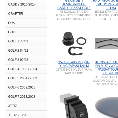
GERGI SETI
RADYATOR SU 
DEVIRDAIMLI T5
CADDY PAS G
CADDY 2010/2014
CADDY PASSAT GOLF
JET A3
038198119A TRIGER
1K0121407A RA
CRAFTER
GERGI SETI DEVIRDAIMLI
SU BIDONU CAD
T5 CADDY PASSAT GOLF
GOLF V JET
EOS
GOLF
GOLF 1 77/83
GOLF 2 84/92
GOLF 3 92/98
357198140S MÜŞÜR
3C1955425 SI
YUVA TAPASI TAKIM
ÖN MUZ VW GO
GOLF 4 1998 / 2004
PASSAT TOU
357198140S MÜŞÜR YUVA
600+480M
TAPASI TAKIM
3C1955425 SILE
GOLF 5 2004 / 2009
MUZ VW GOLF VI
TOURAN 600+
GOLF 6 2009/2013
GOLF 7 2013/2018
JETTA
JETTA 79/83