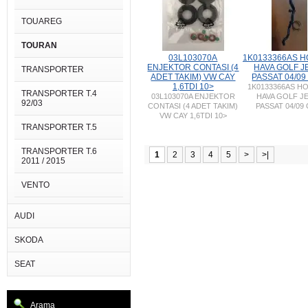
TOUAREG
TOURAN
03L103070A
1K0133366AS 
ENJEKTOR CONTASI (4
HAVA GOLF J
TRANSPORTER
ADET TAKIM) VW CAY
PASSAT 04/0
1,6TDI 10>
1K0133366AS H
TRANSPORTER T.4
03L103070A ENJEKTOR
HAVA GOLF J
92/03
CONTASI (4 ADET TAKIM)
PASSAT 04/09
VW CAY 1,6TDI 10>
TRANSPORTER T.5
TRANSPORTER T.6
1
2
3
4
5
>
>|
2011 / 2015
VENTO
AUDI
SKODA
SEAT
Arama