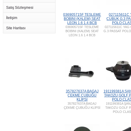
Satış Sözleşmesi
036905715F TESLEME
027115611C
İletişim
BOBINI (KALEM) SEAT
CUBUK G.3 P
LEON 1.6 1.4 BCB
POLO CLA
036905715F TESLEME
027115611C YAG
Site Haritası
BOBINI (KALEM) SEAT
G.3 PASSAT POL
LEON 1.6 1.4 BCB
357827637A BAGAJ
191199381A ŞA
ÇEKME ÇUBUĞU
TAKOZU GOLF 
KLİPSİ
POLO CLA
357827637A BAGAJ
191199381A ŞA
ÇEKME ÇUBUĞU KLİPSİ
TAKOZU GOLF P
POLO CLA