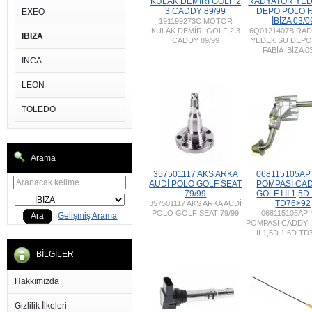
KULAK DEMİRİ GOLF 2
RADYATOR YED
3 CADDY 89/99
DEPO POLO F
EXEO
İBİZA 03/0
191199273C MOTOR
KULAK DEMİRİ GOLF 2 3
6Q0121407B RA
IBIZA
CADDY 89/99
YEDEK SU DEP
FABİA İBİZA 0
INCA
LEON
TOLEDO
Arama
357501117 AKS ARKA
068115105AP
AUDİ POLO GOLF SEAT
POMPASI CAD
79/99
GOLF I II 1,5D
TD76>92
357501117 AKS ARKA AUDİ
POLO GOLF SEAT 79/99
068115105AP
Ara
Gelişmiş Arama
POMPASI CADDY I
II 1,5D 1,6D TD
BİLGİLER
Hakkımızda
Gizlilik İlkeleri