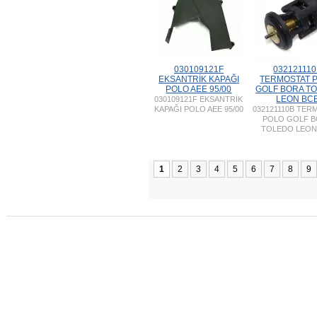
030109121F
03212111
EKSANTRİK KAPAĞI
TERMOSTAT 
POLO AEE 95/00
GOLF BORA T
LEON BC
030109121F EKSANTRİK
KAPAĞI POLO AEE 95/00
032121110B TER
POLO GOLF 
TOLEDO LEON
1
2
3
4
5
6
7
8
9