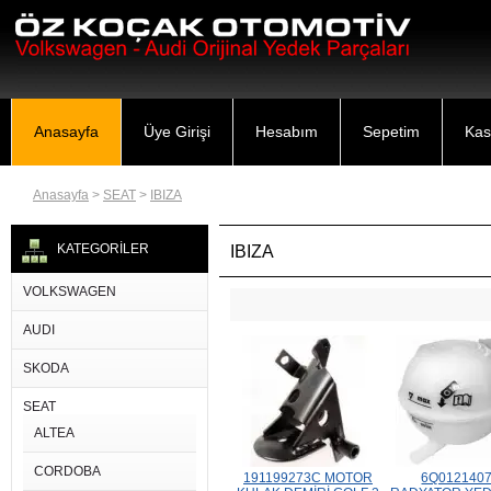
Anasayfa
Üye Girişi
Hesabım
Sepetim
Kas
Anasayfa
>
SEAT
>
IBIZA
KATEGORİLER
IBIZA
VOLKSWAGEN
AUDI
SKODA
SEAT
ALTEA
CORDOBA
191199273C MOTOR
6Q012140