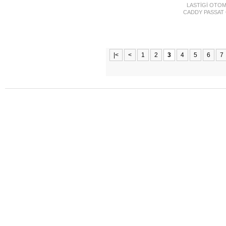
LASTİGİ OTOM
CADDY PASSAT
|<
<
1
2
3
4
5
6
7