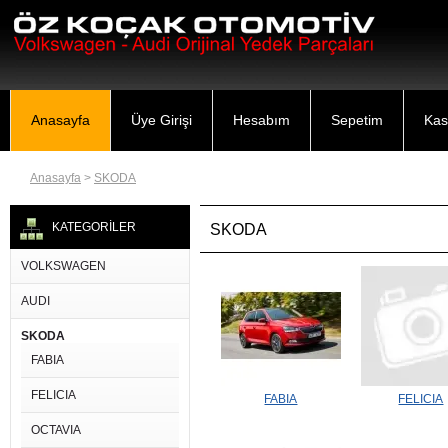
Anasayfa
Üye Girişi
Hesabım
Sepetim
Kas
Anasayfa
>
SKODA
KATEGORİLER
SKODA
VOLKSWAGEN
AUDI
SKODA
FABIA
FELICIA
FABIA
FELICIA
OCTAVIA