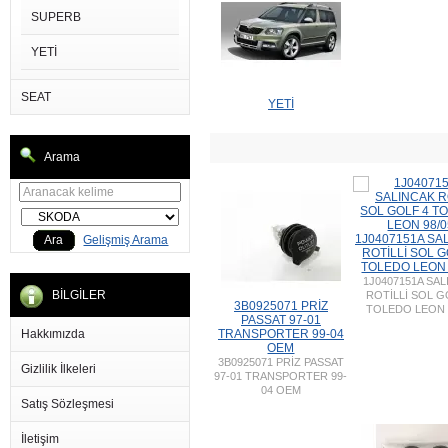
SUPERB
YETİ
SEAT
YETİ
Arama
1J0407151A SA
Ara
Gelişmiş Arama
ROTİLLİ SOL G
TOLEDO LEON 
1J0407151A SA
BİLGİLER
ROTİLLİ SOL G
3B0925071 PRİZ
TOLEDO LEON 
PASSAT 97-01
Hakkımızda
TRANSPORTER 99-04
OEM
3B0925071 PRİZ PASSAT
Gizlilik İlkeleri
97-01 TRANSPORTER 99-
04 OEM
Satış Sözleşmesi
İletişim