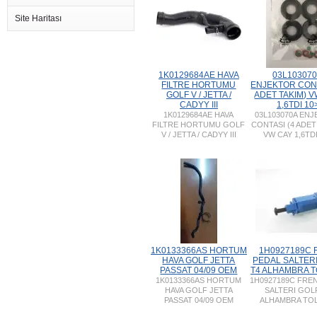
Site Haritası
1K0129684AE HAVA
03L10307
FILTRE HORTUMU
ENJEKTOR CONT
GOLF V / JETTA /
ADET TAKIM) 
CADYY III
1,6TDI 10
1K0129684AE HAVA
03L103070A EN
FILTRE HORTUMU GOLF
CONTASI (4 ADET
V / JETTA / CADYY III
VW CAY 1,6TDI
1K0133366AS HORTUM
1H0927189C 
HAVA GOLF JETTA
PEDAL SALTER
PASSAT 04/09 OEM
T4 ALHAMBRA 
1K0133366AS HORTUM
1H0927189C FRE
HAVA GOLF JETTA
SALTERI GOL
PASSAT 04/09 OEM
ALHAMBRA TO