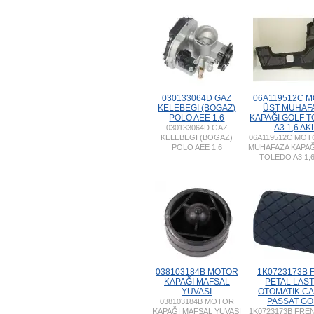
030133064D GAZ
06A119512C 
KELEBEGI (BOGAZ)
ÜST MUHAF
POLO AEE 1.6
KAPAĞI GOLF 
A3 1,6 AK
030133064D GAZ
KELEBEGI (BOGAZ)
06A119512C MOT
POLO AEE 1.6
MUHAFAZA KAPAĞ
TOLEDO A3 1,6
038103184B MOTOR
1K0723173B 
KAPAĞI MAFSAL
PETAL LAST
YUVASI
OTOMATİK C
PASSAT GO
038103184B MOTOR
KAPAĞI MAFSAL YUVASI
1K0723173B FRE