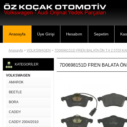
Anasayfa
Üye Girişi
Hesabım
Sepetim
Kas
Anasayfa
>
VOLKSWAGEN
>
7D0698151D FREN BALATA ÖN T.4 2.5TDİ K
KATEGORİLER
7D0698151D FREN BALATA ÖN 
VOLKSWAGEN
AMAROK
BEETLE
BORA
CADDY
CADDY 2004/2010