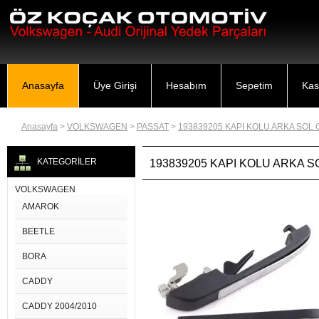
Anasayfa
Üye Girişi
Hesabım
Sepetim
Kas
Anasayfa
>
VOLKSWAGEN
>
PASSAT
>
193839205 KAPI KOLU ARKA SOL 
KATEGORİLER
193839205 KAPI KOLU ARKA S
VOLKSWAGEN
AMAROK
BEETLE
BORA
CADDY
CADDY 2004/2010