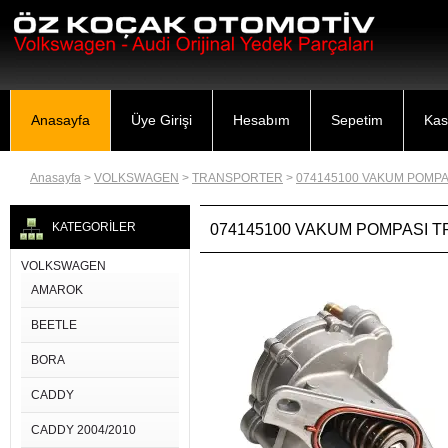
Anasayfa
Üye Girişi
Hesabım
Sepetim
Kas
Anasayfa
>
VOLKSWAGEN
>
TRANSPORTER
>
074145100 VAKUM POMPAS
KATEGORİLER
074145100 VAKUM POMPASI T
VOLKSWAGEN
AMAROK
BEETLE
BORA
CADDY
CADDY 2004/2010