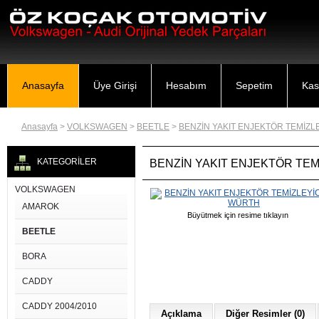
Anasayfa
Üye Girişi
Hesabım
Sepetim
Kas
Anasayfa
>
VOLKSWAGEN
>
BEETLE
>
BENZİN YAKIT ENJEKTÖR TEMİZL
KATEGORİLER
BENZİN YAKIT ENJEKTÖR TEM
VOLKSWAGEN
AMAROK
Büyütmek için resime tıklayın
BEETLE
BORA
CADDY
CADDY 2004/2010
Açıklama
Diğer Resimler (0)