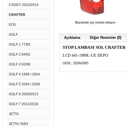
CADDY 2010/2014
CRAFTER
Büyütmek için resime tıklayın
EOS
GOLF
Açıklama
Diğer Resimler (0)
GOLF 1 77/83
STOP LAMBASI SOL CRAFTER 
GOLF 2 84/92
LCD 441-1989L-UE DEPO
OEM::
2E0945095
GOLF 3 92/98
GOLF 4 1998 / 2004
GOLF 5 2004 / 2009
GOLF 6 2009/2013
GOLF 7 2013/2018
JETTA
JETTA 79/83