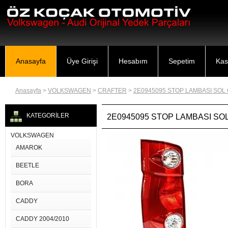
Anasayfa
Üye Girişi
Hesabım
Sepetim
Kas
Anasayfa
>
VOLKSWAGEN
>
CRAFTER
>
2E0945095 STOP LAMBASI SOL
KATEGORİLER
2E0945095 STOP LAMBASI SO
VOLKSWAGEN
AMAROK
BEETLE
BORA
CADDY
CADDY 2004/2010