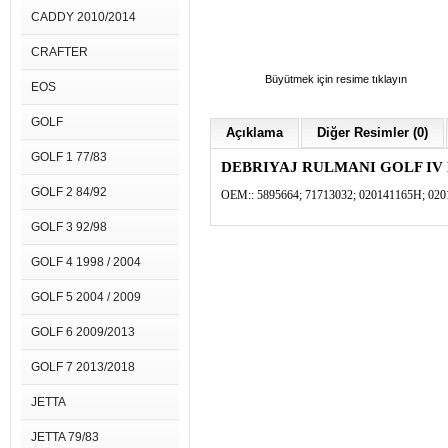
CADDY 2010/2014
CRAFTER
Büyütmek için resime tıklayın
EOS
GOLF
Açıklama
Diğer Resimler (0)
GOLF 1 77/83
DEBRIYAJ RULMANI GOLF IV P
GOLF 2 84/92
OEM::
5895664;
71713032;
020141165H;
020
GOLF 3 92/98
GOLF 4 1998 / 2004
GOLF 5 2004 / 2009
GOLF 6 2009/2013
GOLF 7 2013/2018
JETTA
JETTA 79/83