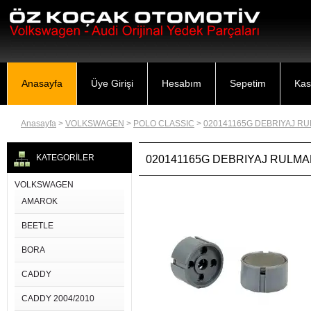
Anasayfa
Üye Girişi
Hesabım
Sepetim
Kas
Anasayfa
>
VOLKSWAGEN
>
POLO CLASSIC
>
020141165G DEBRIYAJ RUL
KATEGORİLER
020141165G DEBRIYAJ RULMANI
VOLKSWAGEN
AMAROK
BEETLE
BORA
CADDY
CADDY 2004/2010