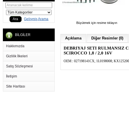
Ara
Gelişmiş Arama
Büyütmek için resime tıklayın
BİLGİLER
Açıklama
Diğer Resimler (0)
Hakkımızda
DEBRIYAJ SETI RULMANSIZ C
SCIROCCO 1,8 / 2,0 16V
Gizlilik İlkeleri
OEM::
027198141CX;
1L0198008;
KX125200
Satış Sözleşmesi
İletişim
Site Haritası