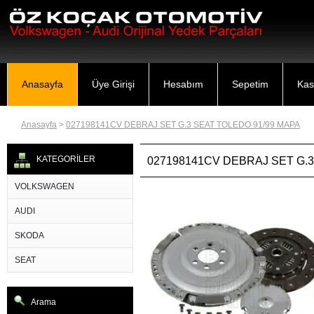
Anasayfa
Üye Girişi
Hesabım
Sepetim
Kas
Anasayfa
>
027198141CV DEBRAJ SET G.3 SEAT TOLEDO 91/99 MAPA
KATEGORİLER
027198141CV DEBRAJ SET G.3
VOLKSWAGEN
AUDI
SKODA
SEAT
Arama