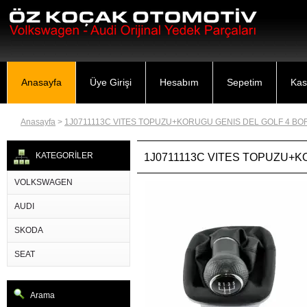
Anasayfa
Üye Girişi
Hesabım
Sepetim
Kas
Anasayfa
>
1J0711113C VITES TOPUZU+KORUGU GENIS DEL GOLF 4 BO
KATEGORİLER
1J0711113C VITES TOPUZU+K
VOLKSWAGEN
AUDI
SKODA
SEAT
Arama