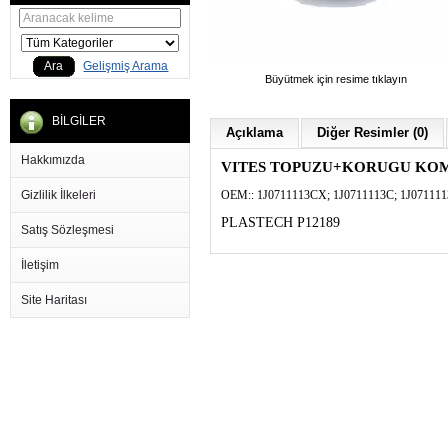
Ara
Gelişmiş Arama
Büyütmek için resime tıklayın
BİLGİLER
Açıklama
Diğer Resimler (0)
Hakkımızda
VITES TOPUZU+KORUGU KOMP
Gizlilik İlkeleri
OEM::
1J0711113CX;
1J0711113C;
1J07111
PLASTECH P12189
Satış Sözleşmesi
İletişim
Site Haritası